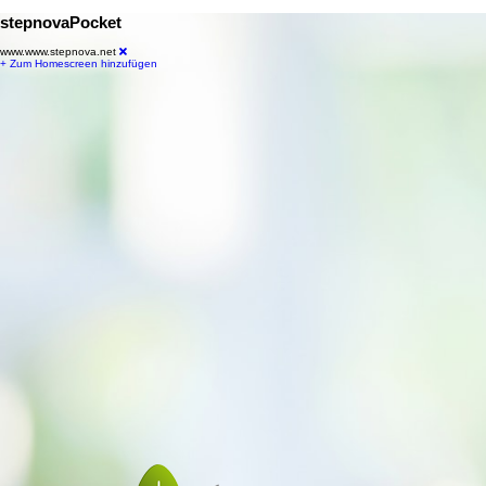
stepnovaPocket
www.www.stepnova.net
+ Zum Homescreen hinzufügen